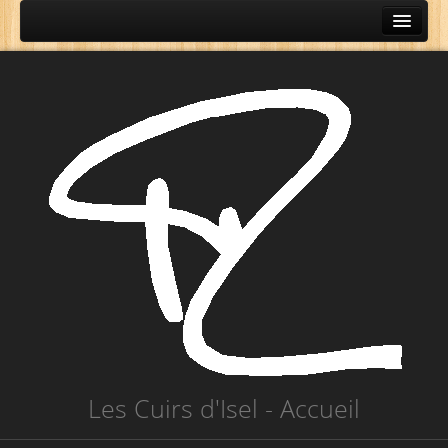
OÙ VOULEZ-VOUS ALLER ...
Techniques et matériaux
Les Cuirs d'Isel - Accueil